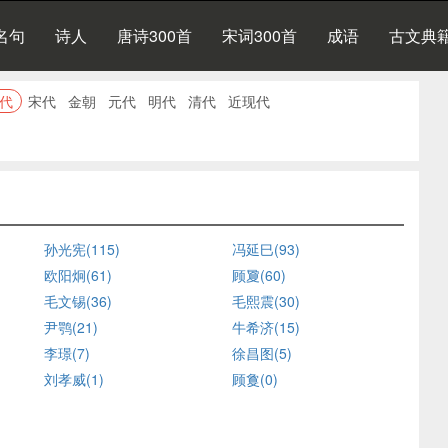
名句
诗人
唐诗300首
宋词300首
成语
古文典
代
宋代
金朝
元代
明代
清代
近现代
孙光宪(115)
冯延巳(93)
欧阳炯(61)
顾夐(60)
毛文锡(36)
毛熙震(30)
尹鹗(21)
牛希济(15)
李璟(7)
徐昌图(5)
刘孝威(1)
顾敻(0)