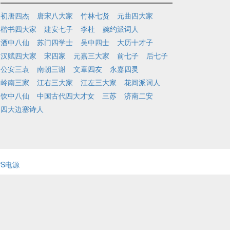
初唐四杰
唐宋八大家
竹林七贤
元曲四大家
楷书四大家
建安七子
李杜
婉约派词人
酒中八仙
苏门四学士
吴中四士
大历十才子
汉赋四大家
宋四家
元嘉三大家
前七子
后七子
公安三袁
南朝三谢
文章四友
永嘉四灵
岭南三家
江右三大家
江左三大家
花间派词人
饮中八仙
中国古代四大才女
三苏
济南二安
四大边塞诗人
PS电源