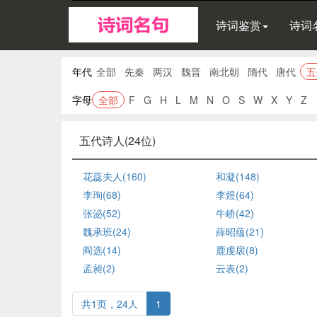
诗词鉴赏
诗词
年代
全部
先秦
两汉
魏晋
南北朝
隋代
唐代
五
字母
全部
F
G
H
L
M
N
O
S
W
X
Y
Z
五代诗人(24位)
花蕊夫人(160)
和凝(148)
李珣(68)
李煜(64)
张泌(52)
牛峤(42)
魏承班(24)
薛昭蕴(21)
阎选(14)
鹿虔扆(8)
孟昶(2)
云表(2)
共1页，24人
1