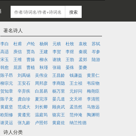
籍
搜索
著名诗人
李白
杜甫
卢纶
杨炯
元稹
杜牧
袁枚
苏轼
高适
庾信
贾岛
王建
李贺
李煜
秦观
岑参
宋玉
王维
曹操
柳永
谢朓
王勃
孟郊
陆游
韩愈
屈原
曹植
秋瑾
张籍
晏殊
姜夔
陈子昂
刘禹锡
吴伟业
王昌龄
钱谦益
黄景仁
柳宗元
王安石
周邦彦
李商隐
王士祯
韦应物
贺知章
辛弃疾
白居易
杨万里
元好问
梅尧臣
陈子龙
龚自珍
夏完淳
晏几道
文天祥
李清照
黄庭坚
范成大
刘长卿
顾炎武
孟浩然
马致远
欧阳修
黄遵宪
温庭筠
骆宾王
范仲淹
陶渊明
谢灵运
张九龄
卢照邻
黄庭佐
纳兰性德
诗人分类