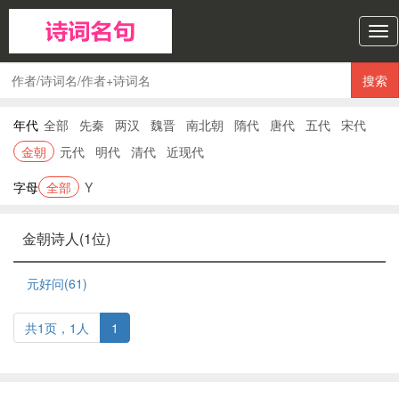
诗
词
名
搜索
句
导
年代
全部
先秦
两汉
魏晋
南北朝
隋代
唐代
五代
宋代
航
金朝
元代
明代
清代
近现代
字母
全部
Y
金朝诗人(1位)
元好问(61)
共1页，1人
1