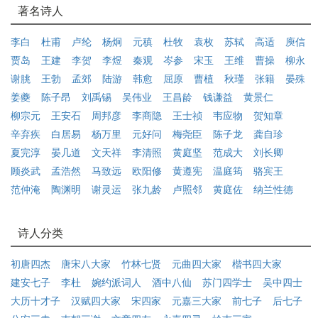
著名诗人
李白
杜甫
卢纶
杨炯
元稹
杜牧
袁枚
苏轼
高适
庾信
贾岛
王建
李贺
李煜
秦观
岑参
宋玉
王维
曹操
柳永
谢朓
王勃
孟郊
陆游
韩愈
屈原
曹植
秋瑾
张籍
晏殊
姜夔
陈子昂
刘禹锡
吴伟业
王昌龄
钱谦益
黄景仁
柳宗元
王安石
周邦彦
李商隐
王士祯
韦应物
贺知章
辛弃疾
白居易
杨万里
元好问
梅尧臣
陈子龙
龚自珍
夏完淳
晏几道
文天祥
李清照
黄庭坚
范成大
刘长卿
顾炎武
孟浩然
马致远
欧阳修
黄遵宪
温庭筠
骆宾王
范仲淹
陶渊明
谢灵运
张九龄
卢照邻
黄庭佐
纳兰性德
诗人分类
初唐四杰
唐宋八大家
竹林七贤
元曲四大家
楷书四大家
建安七子
李杜
婉约派词人
酒中八仙
苏门四学士
吴中四士
大历十才子
汉赋四大家
宋四家
元嘉三大家
前七子
后七子