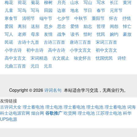
梅花
荷花
菊花
柳树
月亮
山水
写山
写水
长江
黄河
儿童
写鸟
写马
田园
边塞
地名
节日
春节
元宵节
寒食节
清明节
端午节
七夕节
中秋节
重阳节
怀古
抒情
爱国
离别
送别
思乡
思念
爱情
励志
哲理
闺怨
悼亡
写人
老师
母亲
友情
战争
读书
惜时
忧民
婉约
豪放
民谣
古诗十九首
古诗三百首
唐诗三百首
宋词三百首
小学古诗
初中古诗
高中古诗
小学文言文
初中文言文
高中文言文
宋词精选
古文观止
咏史怀古
忧国忧民
诗经
元曲三百首
元日
元旦
Copyright © 2026
诗词名句
本站适合学习交流，无商业行为。
友情链接
古诗词大全
理士蓄电池
理士电池
理士蓄电池
理士电池
理士蓄电池
词海
科士达电源官网
烟台网
谷歌推广
吃货网
理士电池
江苏理士电池
科华
UPS电源