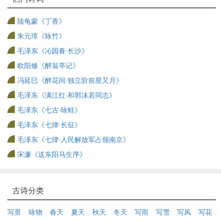
陆龟蒙《丁香》
朱元璋《咏竹》
毛泽东《沁园春·长沙》
欧阳修《醉翁亭记》
冯延巳《醉花间·独立阶前星又月》
毛泽东《满江红·和郭沫若同志》
毛泽东《七古·咏蛙》
毛泽东《七律·长征》
毛泽东《七律·人民解放军占领南京》
宋濂《送东阳马生序》
古诗分类
写景
咏物
春天
夏天
秋天
冬天
写雨
写雪
写风
写花