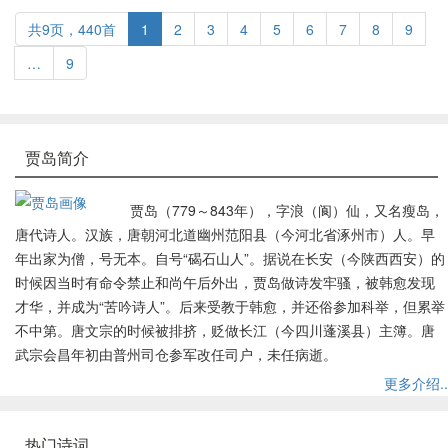
共9页，440首
1
2
3
4
5
6
7
8
9
…
9
贾岛简介
贾岛（779～843年），字浪（阆）仙，又名瘦岛，
唐代诗人。汉族，唐朝河北道幽州范阳县（今河北省涿州市）人。早
年出家为僧，号无本。自号“碣石山人”。据说在长安（今陕西西安）的
时候因当时有命令禁止和尚午后外出，贾岛做诗发牢骚，被韩愈发现
才华，并成为“苦吟诗人”。后来受教于韩愈，并还俗参加科举，但累举
不中第。唐文宗的时候被排挤，贬做长江（今四川蓬溪县）主簿。唐
武宗会昌年初由普州司仓参军改任司户，未任病逝。
更多介绍..
热门诗词