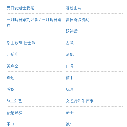
元日女道士受箓
暮过山村
三月晦日赠刘评事 / 三月晦日送
夏日寄高洗马
春
题诗后
杂曲歌辞·壮士吟
古意
北岳庙
朝饥
哭卢仝
口号
寄远
斋中
感秋
玩月
辞二知己
义雀行和朱评事
宿悬泉驿
辩士
不欺
绝句