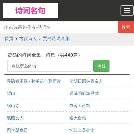
诗
词
名
搜索
句
导
首页
>
古代诗人
>
贾岛诗词全集
航
贾岛的诗词全集、诗集（共440篇）
查找
寻隐者不遇 / 孙革访羊尊师诗
清明日园林寄友人
望山
送邹明府游灵武
宿山寺
剑客 / 述剑
戏赠友人
送天台僧
题李凝幽居
忆江上吴处士