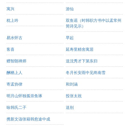
寓兴
游仙
枕上吟
双鱼谣（时韩职方书中以孟常州
简诗见示）
易水怀古
早起
客喜
延寿里精舍寓居
赠智朗禅师
送沈秀才下第东归
酬栖上人
冬月长安雨中见终南雪
寄孟协律
和刘涵
明月山怀独孤崇鱼琢
投张太祝
咏韩氏二子
送别
携新文诣张籍韩愈途中成