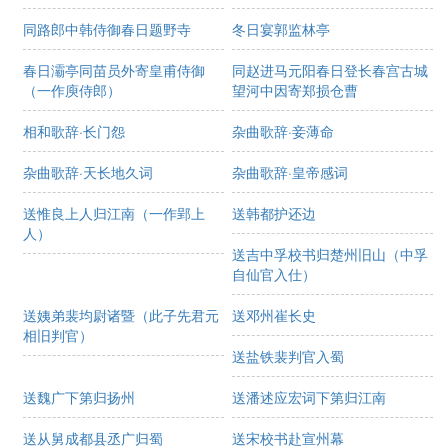
同路郎中韩侍御春日题野寺
冬日宴郭监林亭
春日灞亭同苗员外寄皇甫侍御
同赵进马元阳春日登长春宫古城
（一作庾侍郎）
望河中因寄郑损仓曹
相和歌辞·长门怨
杂曲歌辞·妾薄命
杂曲歌辞·天长地久词
杂曲歌辞·皇帝感词
送惟良上人归江南（一作郢上
送韩都护还边
人）
送吉中孚校书归楚州旧山（中孚
自仙官入仕）
送姨弟裴均尉诸暨（此子先君元
送邓州崔长史
相旧判官）
送盐铁裴判官入蜀
送魏广下第归扬州
送潘述应宏词下第归江南
送从舅成都县丞广归蜀
送宋校书赴宣州幕