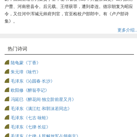
户曹、河南密县令。后元载、王缙获罪，遭到牵连。德宗朝复为昭应
令，又任河中浑瑊元帅府判官，官至检校户部郎中。有《卢户部诗
集》。
更多介绍..
热门诗词
陆龟蒙《丁香》
朱元璋《咏竹》
毛泽东《沁园春·长沙》
欧阳修《醉翁亭记》
冯延巳《醉花间·独立阶前星又月》
毛泽东《满江红·和郭沫若同志》
毛泽东《七古·咏蛙》
毛泽东《七律·长征》
毛泽东《七律·人民解放军占领南京》