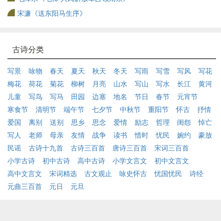
宋濂《送东阳马生序》
古诗分类
写景
咏物
春天
夏天
秋天
冬天
写雨
写雪
写风
写花
梅花
荷花
菊花
柳树
月亮
山水
写山
写水
长江
黄河
儿童
写鸟
写马
田园
边塞
地名
节日
春节
元宵节
寒食节
清明节
端午节
七夕节
中秋节
重阳节
怀古
抒情
爱国
离别
送别
思乡
思念
爱情
励志
哲理
闺怨
悼亡
写人
老师
母亲
友情
战争
读书
惜时
忧民
婉约
豪放
民谣
古诗十九首
古诗三百首
唐诗三百首
宋词三百首
小学古诗
初中古诗
高中古诗
小学文言文
初中文言文
高中文言文
宋词精选
古文观止
咏史怀古
忧国忧民
诗经
元曲三百首
元日
元旦