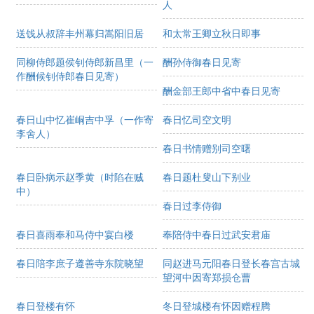
人
送饯从叔辞丰州幕归嵩阳旧居
和太常王卿立秋日即事
同柳侍郎题侯钊侍郎新昌里（一
酬孙侍御春日见寄
作酬候钊侍郎春日见寄）
酬金部王郎中省中春日见寄
春日山中忆崔峒吉中孚（一作寄
春日忆司空文明
李舍人）
春日书情赠别司空曙
春日卧病示赵季黄（时陷在贼
春日题杜叟山下别业
中）
春日过李侍御
春日喜雨奉和马侍中宴白楼
奉陪侍中春日过武安君庙
春日陪李庶子遵善寺东院晓望
同赵进马元阳春日登长春宫古城
望河中因寄郑损仓曹
春日登楼有怀
冬日登城楼有怀因赠程腾