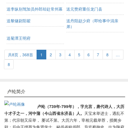
送李纵别驾加员外郎却赴常州幕
送元赞府重任龙门县
送黎燧尉阳翟
送丹阳赵少府（即给事中涓亲
弟）
送菊潭王明府
共8页，368首
1
2
3
4
5
6
7
8
…
8
卢纶简介
卢纶（739年-799年），字允言，唐代诗人，
大历
十才子
之一，河中蒲（今山西省永济县）人。
天宝末举进士，遇乱不
第；代宗朝又应举， 屡试不第。大历六年，宰相元载举荐，授阌乡
尉；后由王缙荐为集贤学士，秘书省校书郎，升监察御史。出为陕府