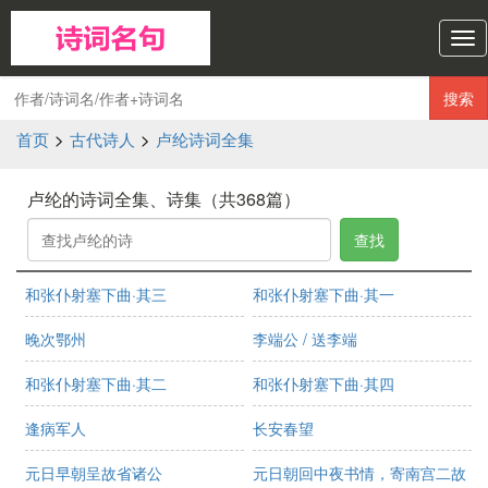
诗
词
名
搜索
句
导
首页
>
古代诗人
>
卢纶诗词全集
航
卢纶的诗词全集、诗集（共368篇）
查找
和张仆射塞下曲·其三
和张仆射塞下曲·其一
晚次鄂州
李端公 / 送李端
和张仆射塞下曲·其二
和张仆射塞下曲·其四
逢病军人
长安春望
元日早朝呈故省诸公
元日朝回中夜书情，寄南宫二故