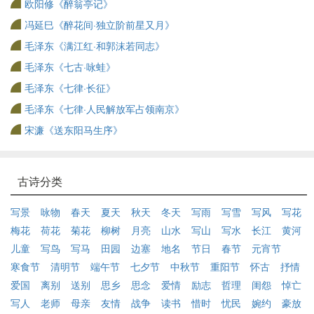
欧阳修《醉翁亭记》
冯延巳《醉花间·独立阶前星又月》
毛泽东《满江红·和郭沫若同志》
毛泽东《七古·咏蛙》
毛泽东《七律·长征》
毛泽东《七律·人民解放军占领南京》
宋濂《送东阳马生序》
古诗分类
写景
咏物
春天
夏天
秋天
冬天
写雨
写雪
写风
写花
梅花
荷花
菊花
柳树
月亮
山水
写山
写水
长江
黄河
儿童
写鸟
写马
田园
边塞
地名
节日
春节
元宵节
寒食节
清明节
端午节
七夕节
中秋节
重阳节
怀古
抒情
爱国
离别
送别
思乡
思念
爱情
励志
哲理
闺怨
悼亡
写人
老师
母亲
友情
战争
读书
惜时
忧民
婉约
豪放