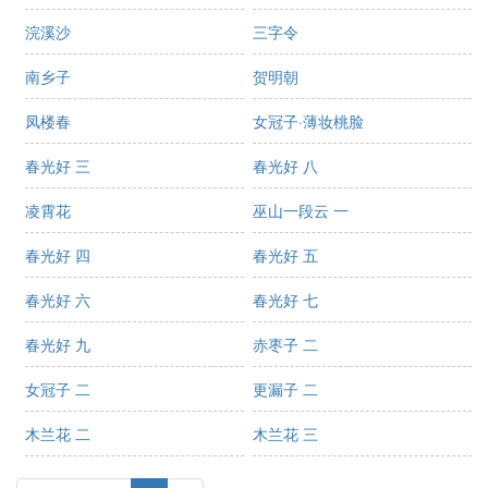
浣溪沙
三字令
南乡子
贺明朝
凤楼春
女冠子·薄妆桃脸
春光好 三
春光好 八
凌霄花
巫山一段云 一
春光好 四
春光好 五
春光好 六
春光好 七
春光好 九
赤枣子 二
女冠子 二
更漏子 二
木兰花 二
木兰花 三