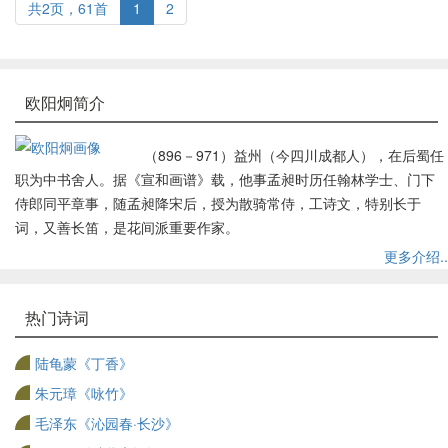
共2页，61首
1
2
欧阳炯简介
（896－971）益州（今四川成都人），在后蜀任
职为中书舍人。据《宣和画谱》载，他事孟昶时历任翰林学士、门下
侍郎同平章事，随孟昶降宋后，授为散骑常侍，工诗文，特别长于
词，又善长笛，是花间派重要作家。
更多介绍..
热门诗词
陆龟蒙《丁香》
朱元璋《咏竹》
毛泽东《沁园春·长沙》