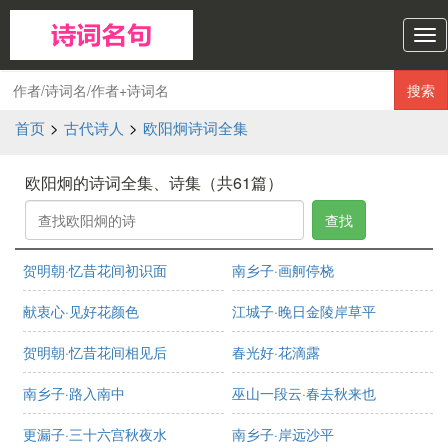
诗
词
名
搜索
句
导
首页
>
古代诗人
>
欧阳炯诗词全集
航
欧阳炯的诗词全集、诗集（共61篇）
查找
贺明朝·忆昔花间初识面
南乡子·画舸停桡
献衷心·见好花颜色
江城子·晚日金陵岸草平
贺明朝·忆昔花间相见后
春光好·花滴露
南乡子·路入南中
巫山一段云·春去秋来也
更漏子·三十六宫秋夜水
南乡子·岸远沙平