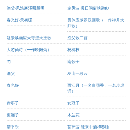
渔父·风浩寒溪照胆明
定风波·暖日闲窗映碧纱
春光好·天初暖
贯休应梦罗汉画歌（一作禅月大
师歌）
题景焕画应天寺壁天王歌
渔父歌二首
大游仙诗（一作欧阳炳）
杨柳枝
句
南歌子
渔父
巫山一段云
春光好
西江月（一名白蘋香，一名步虚
词）
赤枣子
女冠子
更漏子
木兰花
清平乐
菩萨蛮·晓来中酒和春睡