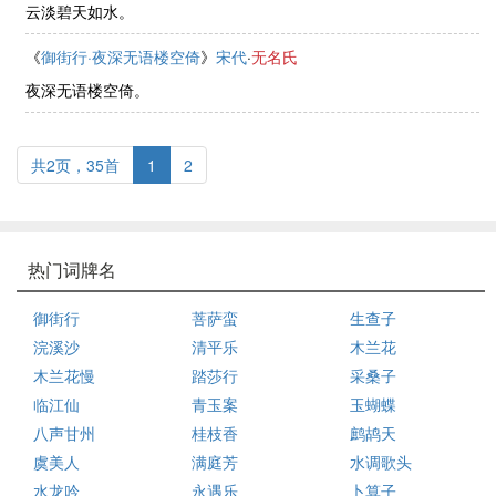
云淡碧天如水。
《
御街行·夜深无语楼空倚
》
宋代
·
无名氏
夜深无语楼空倚。
共2页，35首
1
2
热门词牌名
御街行
菩萨蛮
生查子
浣溪沙
清平乐
木兰花
木兰花慢
踏莎行
采桑子
临江仙
青玉案
玉蝴蝶
八声甘州
桂枝香
鹧鸪天
虞美人
满庭芳
水调歌头
水龙吟
永遇乐
卜算子