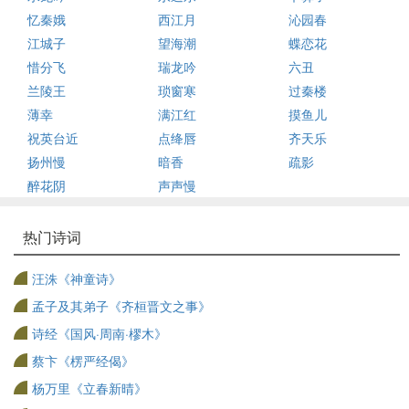
忆秦娥
西江月
沁园春
江城子
望海潮
蝶恋花
惜分飞
瑞龙吟
六丑
兰陵王
琐窗寒
过秦楼
薄幸
满江红
摸鱼儿
祝英台近
点绛唇
齐天乐
扬州慢
暗香
疏影
醉花阴
声声慢
热门诗词
汪洙《神童诗》
孟子及其弟子《齐桓晋文之事》
诗经《国风·周南·樛木》
蔡卞《楞严经偈》
杨万里《立春新晴》