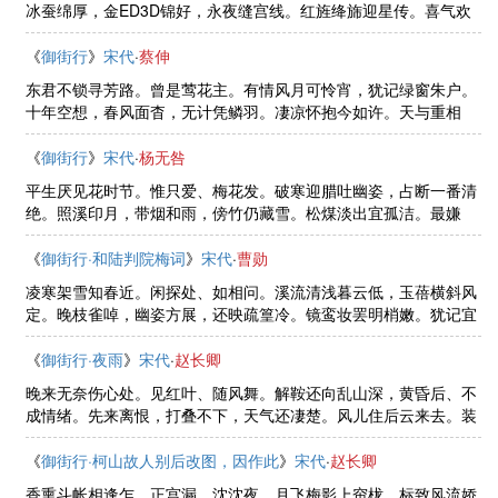
冰蚕绵厚，金ED3D锦好，永夜缝宫线。红旌绛旆迎星传。喜气欢
声远。庙堂勋旧使台贤，领袖坐中争绚。天香馥郁，君恩岁岁，一
醉春生面。
《
御街行
》
宋代
·
蔡伸
东君不锁寻芳路。曾是莺花主。有情风月可怜宵，犹记绿窗朱户。
十年空想，春风面杳，无计凭鳞羽。凄凉怀抱今如许。天与重相
遇。不应还向楚峰前，朝暮为云为雨。算来各把，平生分付，也不
是、恶著处。
《
御街行
》
宋代
·
杨无咎
平生厌见花时节。惟只爱、梅花发。破寒迎腊吐幽姿，占断一番清
绝。照溪印月，带烟和雨，傍竹仍藏雪。松煤淡出宜孤洁。最嫌
把、铅华说暗香销尽欲飘零，须得笛声呜咽。这些风味，自家领
略，莫与傍人说。
《
御街行·和陆判院梅词
》
宋代
·
曹勋
凌寒架雪知春近。闲探处、如相问。溪流清浅暮云低，玉蓓横斜风
定。晚枝雀啅，幽姿方展，还映疏篁冷。镜鸾妆罢明梢嫩。犹记宜
相并。如今却月别传香，知引何人幽兴。不堪楼上，昭华吹断，声
与愁肠尽。
《
御街行·夜雨
》
宋代
·
赵长卿
晚来无奈伤心处。见红叶、随风舞。解鞍还向乱山深，黄昏后、不
成情绪。先来离恨，打叠不下，天气还凄楚。风儿住后云来去。装
撰些儿雨。无眠托首对孤灯，好语向谁分付。从来烦恼，吓得胆
碎，此度难担负。
《
御街行·柯山故人别后改图，因作此
》
宋代
·
赵长卿
香熏斗帐相逢乍。正宫漏、沈沈夜。月飞梅影上帘栊，标致风流娇