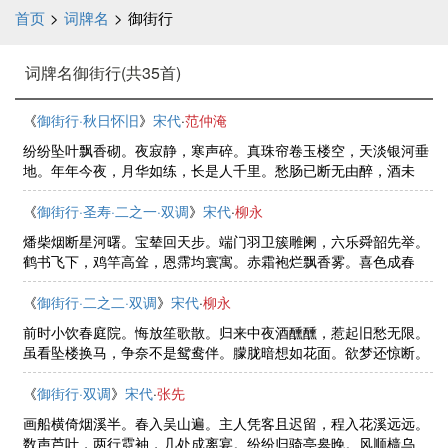
首页
>
词牌名
>
御街行
词牌名御街行(共35首)
《
御街行·秋日怀旧
》
宋代
·
范仲淹
纷纷坠叶飘香砌。夜寂静，寒声碎。真珠帘卷玉楼空，天淡银河垂
地。年年今夜，月华如练，长是人千里。愁肠已断无由醉，酒未
到，先成泪。残灯明灭枕头欹，谙尽孤眠滋味。都来此事，眉间心
上，无计相回避。
《
御街行·圣寿·二之一·双调
》
宋代
·
柳永
燔柴烟断星河曙。宝辇回天步。端门羽卫簇雕阑，六乐舜韶先举。
鹤书飞下，鸡竿高耸，恩霈均寰寓。赤霜袍烂飘香雾。喜色成春
煦。九仪三事仰天颜，八彩旋生眉宇。椿龄无尽，萝图有庆，常作
乾坤主。
《
御街行·二之二·双调
》
宋代
·
柳永
前时小饮春庭院。悔放笙歌散。归来中夜酒醺醺，惹起旧愁无限。
虽看坠楼换马，争奈不是鸳鸯伴。朦胧暗想如花面。欲梦还惊断。
和衣拥被不成眠，一枕万回千转。惟有画梁，新来双燕，彻曙闻长
欢。
《
御街行·双调
》
宋代
·
张先
画船横倚烟溪半。春入吴山遍。主人凭客且迟留，程入花溪远远。
数声芦叶，两行霓袖，几处成离宴。纷纷归骑亭皋晚。风顺樯乌