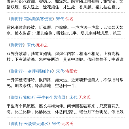
藤筠巧织花纹细。称稳步、如流水。踏青陌上雨初晴，嫌怕湿、文
鸳双履。要人送上，逢花须住，才过处、香风起。裙儿挂在帘儿
底。更不把、窗儿闭。红红白白族花枝，恰称得、寻春芳意。归来
时晚，纱笼引道，扶下人微醉。 ......
《
御街行·霜风渐紧寒侵被
》
宋代
·
佚名
霜风渐紧寒侵被。听孤雁、声嘹唳。一声声送一声悲，云淡碧天如
水。披衣告语：“雁儿略住，听我些儿事。塔儿南畔城儿里，第三
个、桥儿外，濒河西岸小红楼，门外梧桐雕砌。请教且与，低声飞
过，那里有、人人无寐。”
《
御街行
》
宋代
·
晁补之
双阙齐紫清，驰道直如线。煌煌尘内客，相逢不相见。上有高槐
枝，下有清涟漪。朱栏夹两边，贵者中道驰。借问煌煌子，中道谁
行此。且复就下论，骢马知杂事。官卑有常度，那得行同路。相效
良独难，且复东西去。
《
御街行·一身萍梗随邮转
》
宋代
·
洛阳女
一身萍梗随邮转。恨归路、如天远。近来魂梦也疏人，不似旧时常
见。剩衾余枕，冷清清地，空恁闲一半。
《
御阶行/御街行·平生有个风流愿
》
宋代
·
无名氏
平生有个风流愿。愿长与梅为伴。问伊因甚破寒来，只恐百花先
绽。比兰比麝，比酥比玉，休恁闲撩乱。瑶台月下分明见。依旧残
妆浅。
《
御街行·云淡碧天如水
》
宋代
·
无名氏