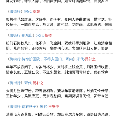
庭花影转，珠帘人静，依旧厌厌闷。如今对酒翻成恨。春瘦罗衣
褪。王孙何处草萋萋，辜负小欢幽兴。谁知此际，有人灯下，偷把
归期问。
《
御街行
》
宋代
·
秦观
银烛生花如红豆。这好事、而今有。夜阑人静曲屏深，惜宝瑟、轻
轻招手。一阵白苹风，故灭烛、教相就。花带雨、冰肌香透。恨啼
鸟、辘轳声晓。岸柳微风吹残酒。断肠时、至今依旧。镜中消瘦。
那人知后，怕你来僝僽。
《
御街行·别东山
》
宋代
·
贺铸
松门石路秋风扫。似不许、飞尘到。双携纤手别烟萝，红粉清泉相
照。几声歌管，正须陶写，翻作伤心调。岩阴暝色归云悄。恨易
失、千金笑。更逢何物可忘忧，为谢江南芳草。断桥孤驿，冷云黄
叶，相见长安道。
《
御街行·待命护国院，不得入国门。寄内
》
宋代
·
晁补之
年年不放春闲了。今岁衔杯少。来时柳上浅金黄，归路玉绵吹帽。
惜春长似，五陵狂俊，不道朱颜老。斜烟薄雨青林杳。犹有莺声
到。西园红艳绿盘龙，辜负一年春好。锦城乐事，不关愁眼，何似
还家早。
《
御街行
》
宋代
·
晁补之
天街月照珠帘粉。亸辔曾相近。繁华乐事老来慵，对酒尚怜佳景。
王孙年少，风流应更，无奈春愁闷。幽期莫误香闺恨。罗带今朝
褪。月圆花好一般春，触处总堪乘兴。有人惆怅，何如归好，相见
凭君问。
《
御街行·赐衣袄子
》
宋代
·
王安中
清霜飞入蓬莱殿。别进云裘软。却回宸虑念多寒，诏语日边亲遣。