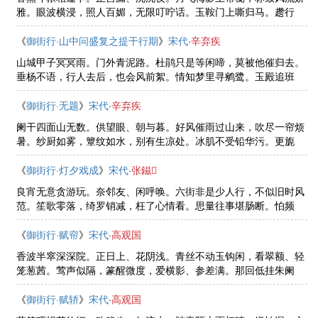
雅。眼波横浸，照人百媚，无限叮咛话。玉鞍门上嘶归马。趱行
色、难留也。别来花艳不禁春，浪向东风轻嫁。空余小院，博山修
竹，依旧窗儿下。
《
御街行·山中问盛复之提干行期
》
宋代
·
辛弃疾
山城甲子冥冥雨。门外青泥路。杜鹃只是等闲啼，莫被他催归去。
垂杨不语，行人去后，也会风前絮。情知梦里寻鹓鹭。玉殿追班
处。怕君不饮太愁生，不是苦留君住。白头自笑，年年送客，自唤
春江渡。
《
御街行·无题
》
宋代
·
辛弃疾
阑干四面山无数。供望眼、朝与暮。好风催雨过山来，吹尽一帘烦
暑。纱厨如雾，簟纹如水，别有生凉处。冰肌不受铅华污。更旎
旎、真香聚。临风一曲最妖娇，唱得行人且住。藕花都放，木犀开
后，待与剩鸾去。
《
御街行·灯夕戏成
》
宋代
·
张鎡
良宵无意贪游玩。奈邻友、闲呼唤。六街非是少人行，不似旧时风
范。笙歌零落，绮罗销减，枉了心情看。思量往事堪肠断。怕频
到、帘儿畔。朦胧月下却归来，指望阿谁收管。低头注定，两汪儿
泪，百计难销遣。
《
御街行·赋帘
》
宋代
·
高观国
香波半窣深深院。正日上、花阴浅。青丝不动玉钩闲，看翠额、轻
笼葱茜。莺声似隔，篆醒微度，爱横影、参差满。那回低挂朱阑
畔。念闲损、无人卷。窥春偷倚不胜情，仿佛见、如花娇面。纤柔
缓揭，瞥然飞去，不似春风燕。 ......
《
御街行·赋轿
》
宋代
·
高观国