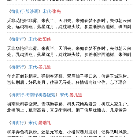
转。古今为别最消魂，因别有情须怨。更独自、尽上高台望，望尽
飞云断。
《
御街行·般涉调
》
宋代
·
张先
夭非花艳轻非雾。来夜半、天明去。来如春梦不多时，去似朝云何
处。远鸡栖燕，落星沈月，紞紞城头鼓。参差渐辨西池树。珠阁斜
开户。绿苔深径少人行，苔上屐痕无数。余香遗粉，剩衾闲枕，天
把多情付。
《
御街行
》
宋代
·
欧阳修
夭非华艳轻非雾。来夜半、天明去。来如春梦不多时，去似朝云何
处。乳鸡酒燕，落星沈月，紞紞城头鼓。参差渐辨西池树。朱阁斜
欹户。绿苔深径少人行，苔上屐痕无数。遗香余粉，剩衾闲枕，天
把多情赋。
《
御街行
》
宋代
·
晏几道
年光正似花梢露。弹指春还暮。翠眉仙子望归来，倚遍玉城珠树。
岂知别后，好风良月，往事无寻处。狂情错向红尘住。忘了瑶台
路。碧桃花蕊已应开，欲伴彩云飞去。回思十载，朱颜青鬓，枉被
浮名误。
《
御街行·街南绿树春饶絮
》
宋代
·
晏几道
街南绿树春饶絮。雪满游春路。树头花艳杂娇云，树底人家朱户。
北楼闲上，疏帘高卷，直见街南树。阑干倚尽犹慵去。几度黄昏
雨。晚春盘马踏青苔，曾傍绿阴深驻。落花犹在，香屏空掩，人面
知何处。
《
御街行
》
宋代
·
晁端礼
柳条弄色梅飘粉。还是元宵近。小楼深巷月胧明，记得恁时风景。